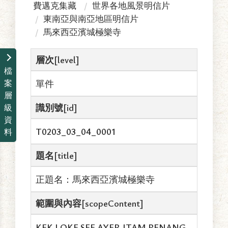
費邁克集藏
世界各地風景明信片
東南亞與南亞地區明信片
馬來西亞濱城極樂寺
層次[level]
檔
案
單件
層
識別號[id]
級
資
T0203_03_04_0001
料
題名[title]
正題名：馬來西亞濱城極樂寺
範圍與內容[scopeContent]
KEK LOKE SEE AYER ITAM PENANG.